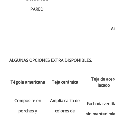
PARED
Ai
ALGUNAS OPCIONES EXTRA DISPONIBLES.
Teja de acer
Tégola americana
Teja cerámica
lacado
Composite en
Amplia carta de
Fachada ventil
porches y
colores de
sin mantenimi