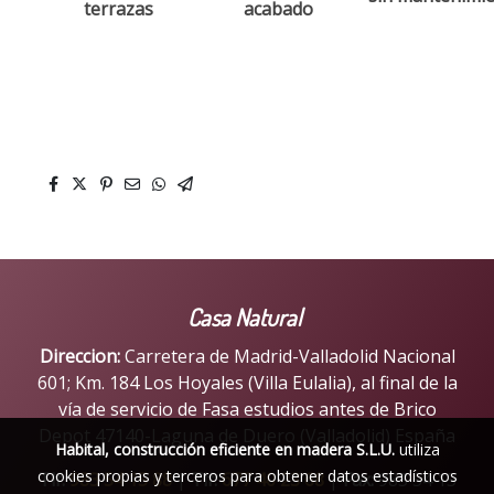
terrazas
acabado
Casa Natural
Direccion:
Carretera de Madrid-Valladolid Nacional
601; Km. 184 Los Hoyales (Villa Eulalia), al final de la
vía de servicio de Fasa estudios antes de Brico
Depot 47140-Laguna de Duero (Valladolid) España
Habital, construcción eficiente en madera S.L.U.
utiliza
cookies propias y terceros para obtener datos estadísticos
Tlf:
983 54 15 88
|
Tlf:
677 40 23 68
|
Fax:
983 54 15