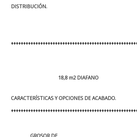
DISTRIBUCIÓN.
♦♦♦♦♦♦♦♦♦♦♦♦♦♦♦♦♦♦♦♦♦♦♦♦♦♦♦♦♦♦♦♦♦♦♦♦♦♦♦♦♦♦♦♦♦♦♦♦♦♦♦
18,8 m2 DIAFANO
CARACTERÍSTICAS Y OPCIONES DE ACABADO.
♦♦♦♦♦♦♦♦♦♦♦♦♦♦♦♦♦♦♦♦♦♦♦♦♦♦♦♦♦♦♦♦♦♦♦♦♦♦♦♦♦♦♦♦♦♦♦♦♦♦♦
GROSOR DE