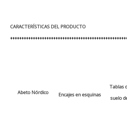
CARACTERÍSTI
CAS
DEL PRODUCTO
♦♦♦♦♦♦♦♦♦♦♦♦♦♦♦♦♦♦♦♦♦♦♦♦♦♦♦♦♦♦♦♦♦♦♦♦♦♦♦♦♦♦♦♦♦♦♦♦♦♦♦
Tablas d
Abeto Nórdico
Encajes en esquinas
suelo d