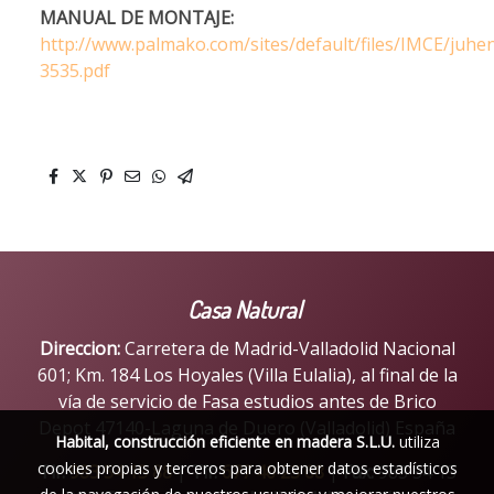
MANUAL DE MONTAJE:
http://www.palmako.com/sites/default/files/IMCE/juh
3535.pdf
Casa Natural
Direccion:
Carretera de Madrid-Valladolid Nacional
601; Km. 184 Los Hoyales (Villa Eulalia), al final de la
vía de servicio de Fasa estudios antes de Brico
Depot 47140-Laguna de Duero (Valladolid) España
Habital, construcción eficiente en madera S.L.U.
utiliza
cookies propias y terceros para obtener datos estadísticos
Tlf:
983 54 15 88
|
Tlf:
677 40 23 68
|
Fax:
983 54 15