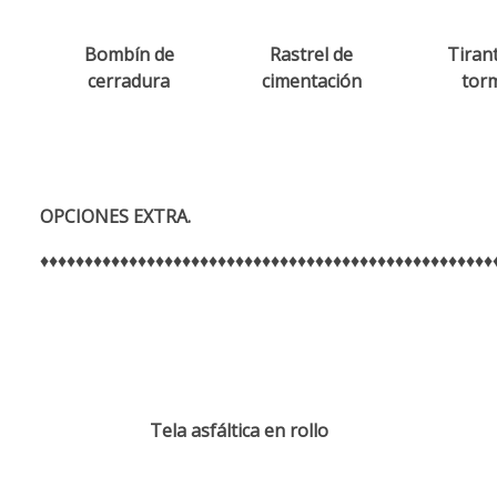
Bombín de
Rastrel de
Tirant
cerradura
cimentación
tor
OPCIONES EXTRA.
♦♦♦♦♦♦♦♦♦♦♦♦♦♦♦♦♦♦♦♦♦♦♦♦♦♦♦♦♦♦♦♦♦♦♦♦♦♦♦♦♦♦♦♦♦♦♦♦♦♦♦
Tela asfáltica en rollo