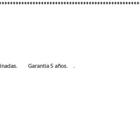
♦♦♦♦♦♦♦♦♦♦♦♦♦♦♦♦♦♦♦♦♦♦♦♦♦♦♦♦♦♦♦♦♦♦♦♦♦♦♦♦♦♦♦♦♦♦♦♦♦♦
inadas.
Garantia 5 años.
.