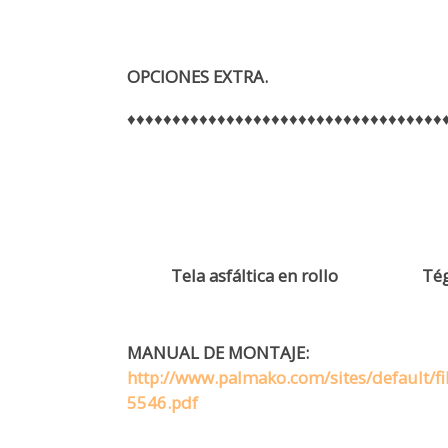
OPCIONES EXTRA.
♦♦♦♦♦♦♦♦♦♦♦♦♦♦♦♦♦♦♦♦♦♦♦♦♦♦♦♦♦♦♦♦♦♦♦
Tela asfáltica en rollo
Tég
MANUAL DE MONTAJE:
http://www.palmako.com/sites/default/f
5546.pdf