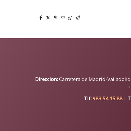
Direccion:
Carretera de Madrid-Valladolid N
Tlf:
983 54 15 88
|
T