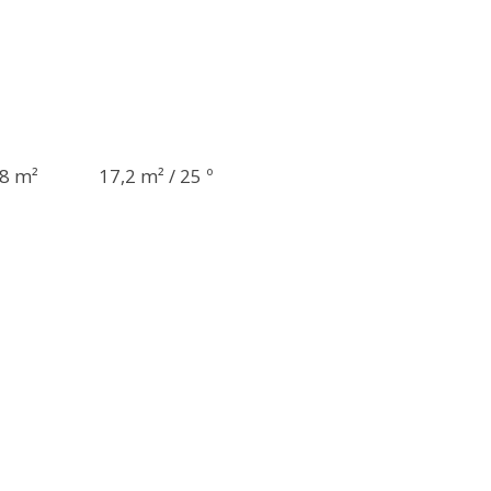
8 m²
17,2 m² / 25 º