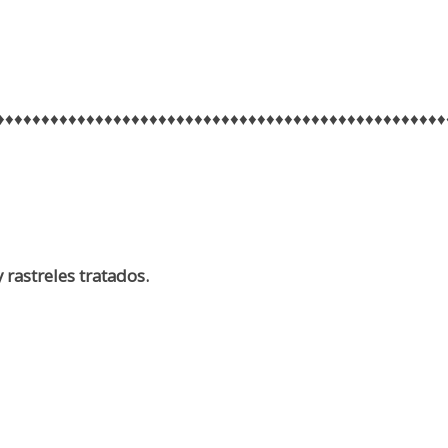
♦♦♦♦♦♦♦♦♦♦♦♦♦♦♦♦♦♦♦♦♦♦♦♦♦♦♦♦♦♦♦♦♦♦♦♦♦♦♦♦♦♦♦♦♦♦♦♦♦♦
 rastreles tratados.