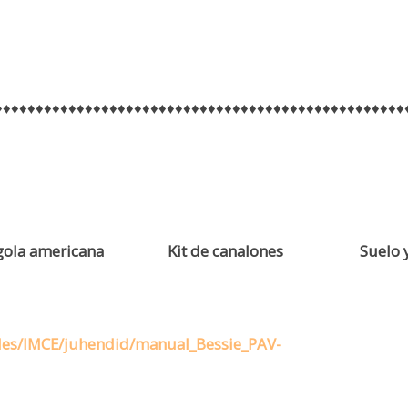
♦♦♦♦♦♦♦♦♦♦♦♦♦♦♦♦♦♦♦♦♦♦♦♦♦♦♦♦♦♦♦♦♦♦♦♦♦♦♦♦♦♦♦♦♦♦♦♦♦♦
ola americana
Kit de canalones
Suelo y
iles/IMCE/juhendid/manual_Bessie_PAV-