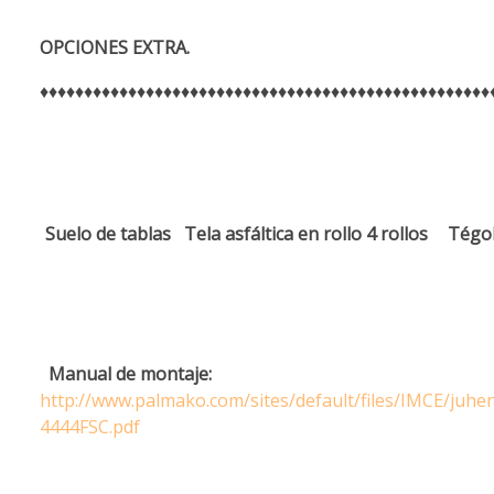
OPCIONES EXTRA.
♦♦♦♦♦♦♦♦♦♦♦♦♦♦♦♦♦♦♦♦♦♦♦♦♦♦♦♦♦♦♦♦♦♦♦♦♦♦♦♦♦♦♦♦♦♦♦♦♦♦♦
Suelo de tablas
Tela asfáltica en rollo 4 rollos
Tégol
Manual de montaje:
http://www.palmako.com/sites/default/files/IMCE/ju
4444FSC.pdf