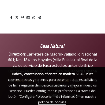
Casa Natural
Direccion:
Carretera de Madrid-Valladolid Nacional
601; Km. 184 Los Hoyales (Villa Eulalia), al final de la
vía de servicio de Fasa estudios antes de Brico
Depot 47140-Laguna de Duero (Valladolid) España
Habital, construcción eficiente en madera S.L.U.
utiliza
cookies propias y terceros para obtener datos estadísticos
Tlf:
983 54 15 88
|
Tlf:
677 40 23 68
|
Fax:
983 54 15
de la navegación de nuestros usuarios y mejorar nuestros
88 |
Email:
casanaturalvalladolid@gmail.com
servicios. Puedes configurar tus preferencias a través del
Aviso Legal
|
Política de Cookies
botón “Configurar” o obtener más información en nuestra
política de cookies
.
Política de cookies