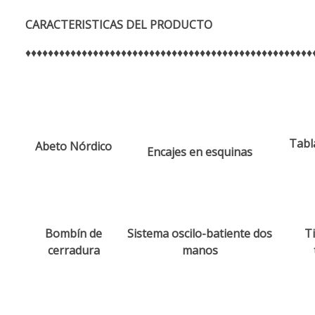
CARACTERISTICAS DEL PRODUCTO
♦♦♦♦♦♦♦♦♦♦♦♦♦♦♦♦♦♦♦♦♦♦♦♦♦♦♦♦♦♦♦♦♦♦♦♦♦♦♦♦♦♦♦♦♦♦♦♦♦♦♦
Tabl
Abeto Nórdico
Encajes en esquinas
Bombín de
Sistema oscilo-batiente dos
Ti
cerradura
manos