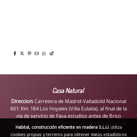
Casa Natural
Direccion:
Carretera de Madrid-Valladolid Nacional
601; Km. 184 Los Hoyales (Villa Eulalia), al final de la
vía de servicio de Fasa estudios antes de Brico
Depot 47140-Laguna de Duero (Valladolid) España
Habital, construcción eficiente en madera S.L.U.
utiliza
cookies propias y terceros para obtener datos estadísticos
Tlf:
983 54 15 88
|
Tlf:
677 40 23 68
|
Fax:
983 54 15