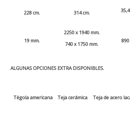
35,
228 cm.
314 cm.
2250 x 1940 mm.
19 mm.
890 
740 x 1750 mm.
ALGUNAS OPCIONES EXTRA DISPONIBLES.
Tégola americana
Teja cerámica
Teja de acero la