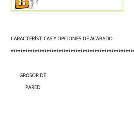
CARACTERÍSTICAS Y OPCIONES DE ACABADO.
♦♦♦♦♦♦♦♦♦♦♦♦♦♦♦♦♦♦♦♦♦♦♦♦♦♦♦♦♦♦♦♦♦♦♦♦♦♦♦♦♦♦♦♦♦♦♦♦♦♦♦
GROSOR DE
PARED