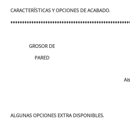
CARACTERÍSTICAS Y OPCIONES DE ACABADO.
♦♦♦♦♦♦♦♦♦♦♦♦♦♦♦♦♦♦♦♦♦♦♦♦♦♦♦♦♦♦♦♦♦♦♦♦♦♦♦♦♦♦♦♦♦♦♦♦♦♦♦
GROSOR DE
PARED
Ai
ALGUNAS OPCIONES EXTRA DISPONIBLES.