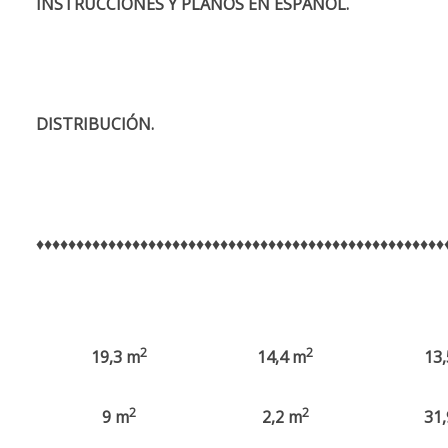
INSTRUCCIONES Y PLANOS EN ESPAÑOL.
DISTRIBUCIÓN.
♦♦♦♦♦♦♦♦♦♦♦♦♦♦♦♦♦♦♦♦♦♦♦♦♦♦♦♦♦♦♦♦♦♦♦♦♦♦♦♦♦♦♦♦♦♦♦♦♦♦♦
2
2
19,3 m
14,4 m
13,
2
2
9 m
2,2 m
31,