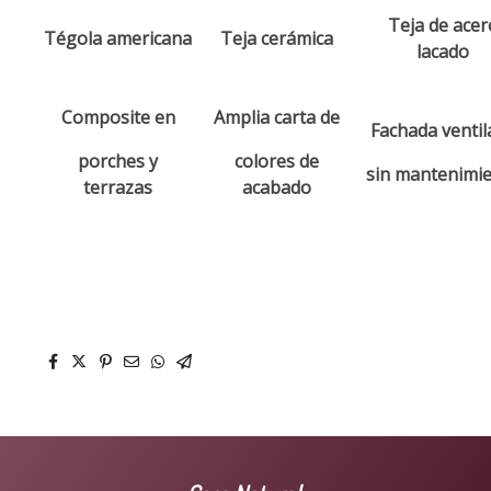
Teja de acer
Tégola americana
Teja cerámica
lacado
Composite en
Amplia carta de
Fachada ventil
porches y
colores de
sin mantenimi
terrazas
acabado