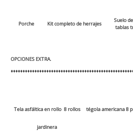
Suelo d
Porche
Kit completo de herrajes
tablas t
OPCIONES EXTRA.
♦♦♦♦♦♦♦♦♦♦♦♦♦♦♦♦♦♦♦♦♦♦♦♦♦♦♦♦♦♦♦♦♦♦♦♦♦♦♦♦♦♦♦♦♦♦♦♦♦♦♦
Tela asfáltica en rollo 8 rollos
tégola americana 8 
jardinera