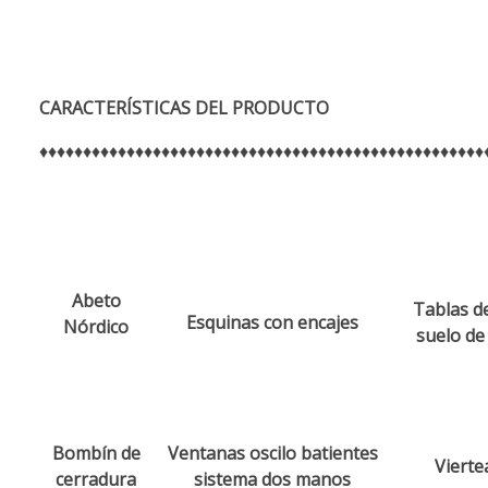
CARACTERÍSTICAS
DEL PRODUCTO
♦♦♦♦♦♦♦♦♦♦♦♦♦♦♦♦♦♦♦♦♦♦♦♦♦♦♦♦♦♦♦♦♦♦♦♦♦♦♦♦♦♦♦♦♦♦♦♦♦♦♦
Abeto
Tablas de
Esquinas con encajes
Nórdico
suelo d
Bombín de
Ventanas oscilo batientes
Viert
cerradura
sistema dos manos