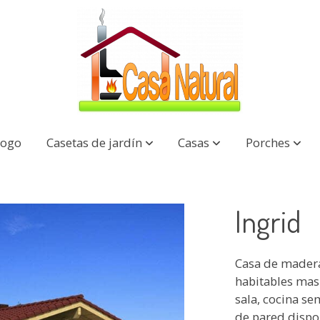
logo
Casetas de jardín
Casas
Porches
Ingrid
Casa de madera
habitables mas
sala, cocina se
de pared dispo