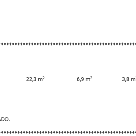
♦♦♦♦♦♦♦♦♦♦♦♦♦♦♦♦♦♦♦♦♦♦♦♦♦♦♦♦♦♦♦♦♦♦♦♦♦♦♦♦♦♦♦♦♦♦♦♦♦♦
2
2
22,3 m
6,9 m
3,8 m
ADO.
♦♦♦♦♦♦♦♦♦♦♦♦♦♦♦♦♦♦♦♦♦♦♦♦♦♦♦♦♦♦♦♦♦♦♦♦♦♦♦♦♦♦♦♦♦♦♦♦♦♦