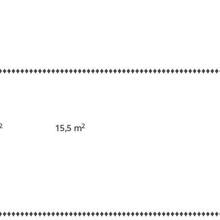
♦♦♦♦♦♦♦♦♦♦♦♦♦♦♦♦♦♦♦♦♦♦♦♦♦♦♦♦♦♦♦♦♦♦♦♦♦♦♦♦♦♦♦♦♦♦♦♦♦♦
2
2
15,5 m
♦♦♦♦♦♦♦♦♦♦♦♦♦♦♦♦♦♦♦♦♦♦♦♦♦♦♦♦♦♦♦♦♦♦♦♦♦♦♦♦♦♦♦♦♦♦♦♦♦♦