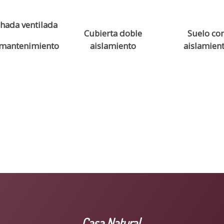
hada ventilada
Cubierta doble
Suelo co
 mantenimiento
aislamiento
aislamien
Casa Natural