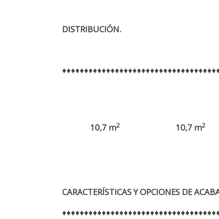
DISTRIBUCIÓN.
♦♦♦♦♦♦♦♦♦♦♦♦♦♦♦♦♦♦♦♦♦♦♦♦♦♦♦♦♦♦♦♦♦♦♦
2
2
10,7 m
10,7 m
CARACTERÍSTICAS Y OPCIONES DE ACAB
♦♦♦♦♦♦♦♦♦♦♦♦♦♦♦♦♦♦♦♦♦♦♦♦♦♦♦♦♦♦♦♦♦♦♦