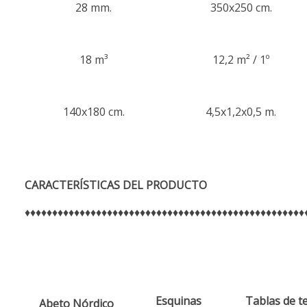
28 mm.
350x250 cm.
18 m³
12,2 m² / 1º
140x180 cm.
4,5x1,2x0,5 m.
CARACTERÍSTICAS
DEL PRODUCTO
♦♦♦♦♦♦♦♦♦♦♦♦♦♦♦♦♦♦♦♦♦♦♦♦♦♦♦♦♦♦♦♦♦♦♦♦♦♦♦♦♦♦♦♦♦♦♦♦♦♦♦
Esquinas
Tablas de t
Abeto Nórdico