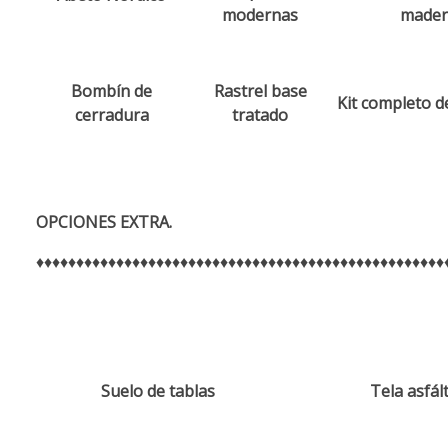
modernas
mader
Bombín de
Rastrel base
Kit completo d
cerradura
tratado
OPCIONES EXTRA.
♦♦♦♦♦♦♦♦♦♦♦♦♦♦♦♦♦♦♦♦♦♦♦♦♦♦♦♦♦♦♦♦♦♦♦♦♦♦♦♦♦♦♦♦♦♦♦♦♦♦♦
Suelo de tablas
Tela asfál