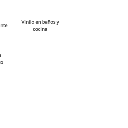
Vinilo en baños y
ante
cocina
n
to