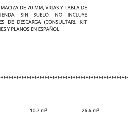
MACIZA DE 70 MM, VIGAS Y TABLA DE
VIENDA, SIN SUELO
,
NO
INCLUYE
S DE DESCARGA (CONSULTAR), KIT
ES Y PLANOS EN ESPAÑOL.
♦♦♦♦♦♦♦♦♦♦♦♦♦♦♦♦♦♦♦♦♦♦♦♦♦♦♦♦♦♦♦♦♦♦♦♦♦♦♦♦♦♦♦♦♦♦♦♦♦♦
2
2
10,7 m
26,6 m