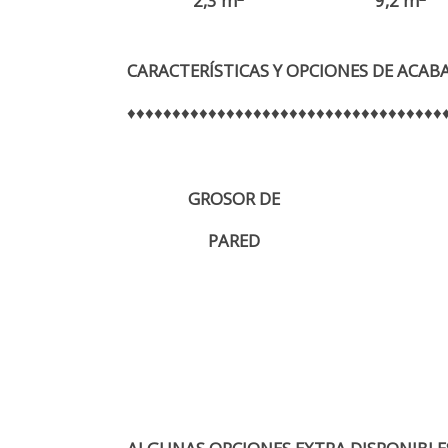
2,3 m
9,2 m
CARACTERÍSTICAS Y OPCIONES DE ACAB
♦♦♦♦♦♦♦♦♦♦♦♦♦♦♦♦♦♦♦♦♦♦♦♦♦♦♦♦♦♦♦♦♦♦♦
GROSOR DE
PARED