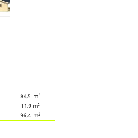
2
84,5 m
2
11,9 m
2
96,4 m