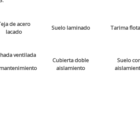
S.
eja de acero
Suelo laminado
Tarima flot
lacado
hada ventilada
Cubierta doble
Suelo co
 mantenimiento
aislamiento
aislamien