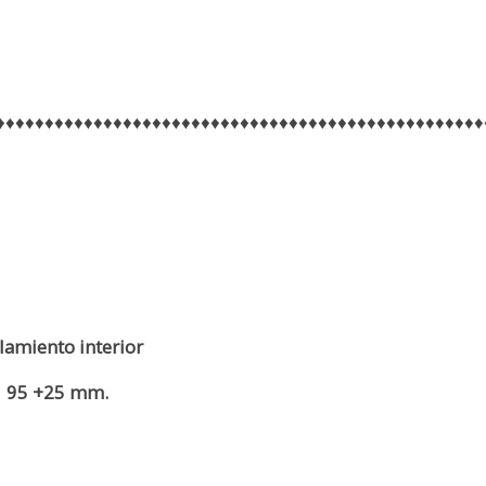
♦♦♦♦♦♦♦♦♦♦♦♦♦♦♦♦♦♦♦♦♦♦♦♦♦♦♦♦♦♦♦♦♦♦♦♦♦♦♦♦♦♦♦♦♦♦♦♦♦♦
lamiento interior
95 +25 mm.