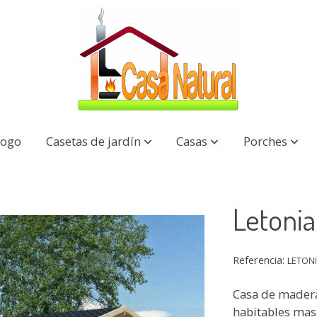
logo
Casetas de jardín
Casas
Porches
Letonia
Referencia:
LETON
Casa de madera
habitables mas