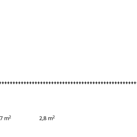
♦♦♦♦♦♦♦♦♦♦♦♦♦♦♦♦♦♦♦♦♦♦♦♦♦♦♦♦♦♦♦♦♦♦♦♦♦♦♦♦♦♦♦♦♦♦♦♦♦♦
2
2
7 m
2,8 m