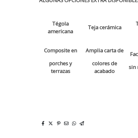
ALGUNAS OPCIONES EXTRA DISPONIBLE
Tégola
T
Teja cerámica
americana
Composite en
Amplia carta de
Fac
porches y
colores de
sin
terrazas
acabado