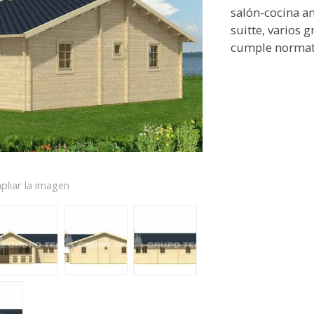
salón-cocina a
suitte, varios 
cumple normat
pliar la imagen