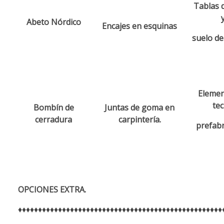
Tablas 
Abeto Nórdico
Encajes en esquinas
suelo d
Elemen
te
Bombín de
Juntas de goma en
cerradura
carpintería.
prefabr
OPCIONES EXTRA.
♦♦♦♦♦♦♦♦♦♦♦♦♦♦♦♦♦♦♦♦♦♦♦♦♦♦♦♦♦♦♦♦♦♦♦♦♦♦♦♦♦♦♦♦♦♦♦♦♦♦♦