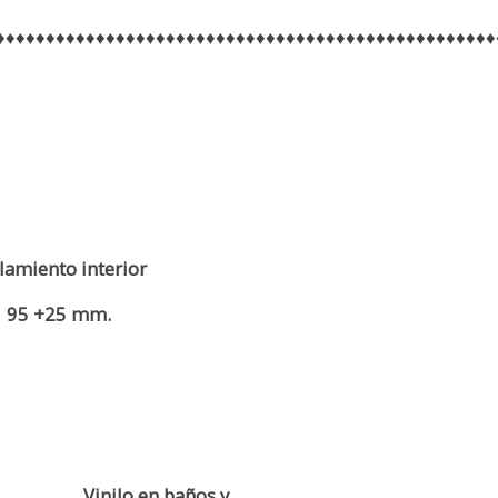
♦♦♦♦♦♦♦♦♦♦♦♦♦♦♦♦♦♦♦♦♦♦♦♦♦♦♦♦♦♦♦♦♦♦♦♦♦♦♦♦♦♦♦♦♦♦♦♦♦♦
lamiento interior
95 +25 mm.
Vinilo en baños y