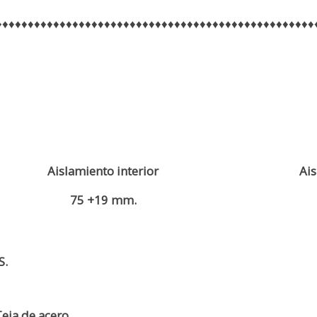
♦♦♦♦♦♦♦♦♦♦♦♦♦♦♦♦♦♦♦♦♦♦♦♦♦♦♦♦♦♦♦♦♦♦♦♦♦♦♦♦♦♦♦♦♦♦♦♦♦♦
Aislamiento interior
Ais
75 +19 mm.
S.
eja de acero