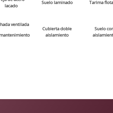
Suelo laminado
Tarima flot
lacado
hada ventilada
Cubierta doble
Suelo co
 mantenimiento
aislamiento
aislamien