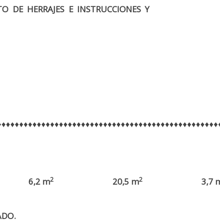
TO DE HERRAJES E INSTRUCCIONES Y
♦♦♦♦♦♦♦♦♦♦♦♦♦♦♦♦♦♦♦♦♦♦♦♦♦♦♦♦♦♦♦♦♦♦♦♦♦♦♦♦♦♦♦♦♦♦♦♦♦♦
2
2
6,2 m
20,5 m
3,7 
ADO.