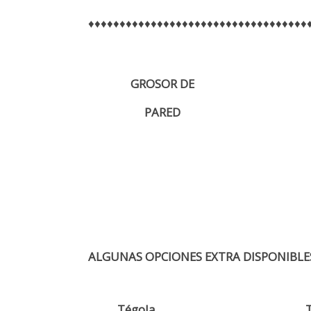
♦♦♦♦♦♦♦♦♦♦♦♦♦♦♦♦♦♦♦♦♦♦♦♦♦♦♦♦♦♦♦♦♦♦♦
GROSOR DE
PARED
ALGUNAS OPCIONES EXTRA DISPONIBLE
Tégola
T