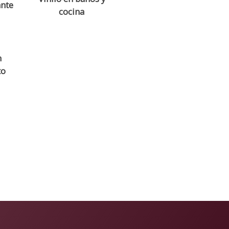
ante
cocina
n
to