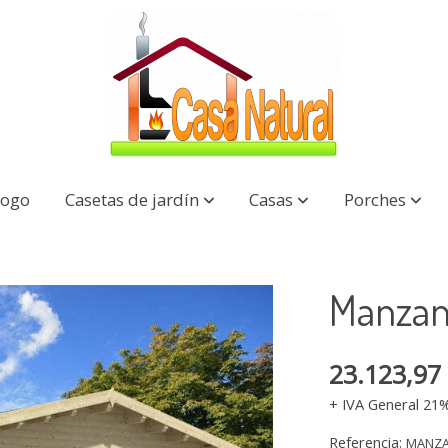
logo
Casetas de jardín
Casas
Porches
Manzan
23.123,97
+ IVA General 21
Referencia:
MANZA