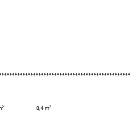
♦♦♦♦♦♦♦♦♦♦♦♦♦♦♦♦♦♦♦♦♦♦♦♦♦♦♦♦♦♦♦♦♦♦♦♦♦♦♦♦♦♦♦♦♦♦♦♦♦♦
2
2
m
8,4 m