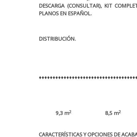
DESCARGA (CONSULTAR), KIT COMPLE
PLANOS EN ESPAÑOL.
DISTRIBUCIÓN.
♦♦♦♦♦♦♦♦♦♦♦♦♦♦♦♦♦♦♦♦♦♦♦♦♦♦♦♦♦♦♦♦♦♦♦
2
2
9,3 m
8,5 m
CARACTERÍSTICAS Y OPCIONES DE ACAB