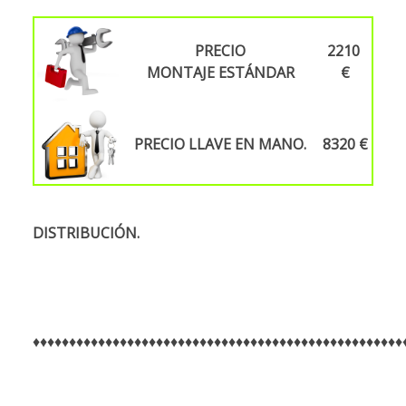
PRECIO
2210
MONTAJE
ESTÁNDAR
€
PRECIO LLAVE EN MANO.
8320 €
DISTRIBUCIÓN.
♦♦♦♦♦♦♦♦♦♦♦♦♦♦♦♦♦♦♦♦♦♦♦♦♦♦♦♦♦♦♦♦♦♦♦♦♦♦♦♦♦♦♦♦♦♦♦♦♦♦♦