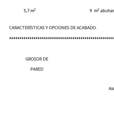
2
2
5,7 m
9 m
abuhar
CARACTERÍSTICAS Y OPCIONES DE ACABADO.
♦♦♦♦♦♦♦♦♦♦♦♦♦♦♦♦♦♦♦♦♦♦♦♦♦♦♦♦♦♦♦♦♦♦♦♦♦♦♦♦♦♦♦♦♦♦♦♦♦♦♦
GROSOR DE
PARED
Ai