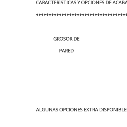
CARACTERÍSTICAS Y OPCIONES DE ACAB
♦♦♦♦♦♦♦♦♦♦♦♦♦♦♦♦♦♦♦♦♦♦♦♦♦♦♦♦♦♦♦♦♦♦♦
GROSOR DE
PARED
ALGUNAS OPCIONES EXTRA DISPONIBLE