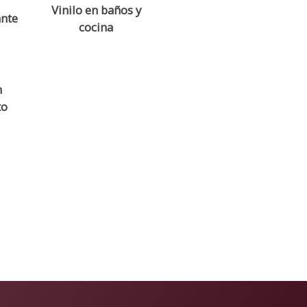
Vinilo en baños y
ante
cocina
n
to