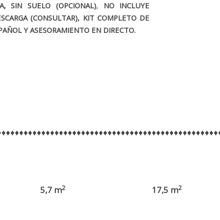
A, SIN SUELO (OPCIONAL)
,
NO INCLUYE
ESCARGA (CONSULTAR), KIT COMPLETO DE
SPAÑOL Y ASESORAMIENTO EN DIRECTO.
♦♦♦♦♦♦♦♦♦♦♦♦♦♦♦♦♦♦♦♦♦♦♦♦♦♦♦♦♦♦♦♦♦♦♦♦♦♦♦♦♦♦♦♦♦♦♦♦♦♦
2
2
5,7 m
17,5 m