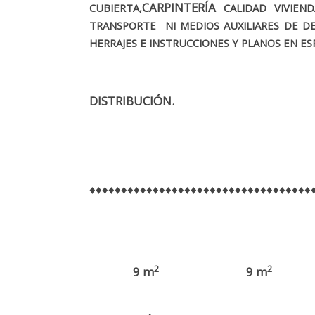
CARPINTERÍA
CUBIERTA,
CALIDAD VIVIEND
TRANSPORTE NI MEDIOS AUXILIARES DE D
HERRAJES E INSTRUCCIONES Y PLANOS EN E
DISTRIBUCIÓN.
♦♦♦♦♦♦♦♦♦♦♦♦♦♦♦♦♦♦♦♦♦♦♦♦♦♦♦♦♦♦♦♦♦♦♦
2
2
9 m
9 m