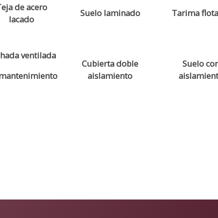
eja de acero
Suelo laminado
Tarima flot
lacado
hada ventilada
Cubierta doble
Suelo co
 mantenimiento
aislamiento
aislamien