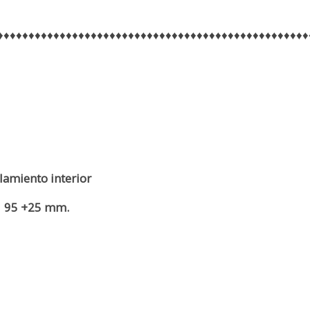
♦♦♦♦♦♦♦♦♦♦♦♦♦♦♦♦♦♦♦♦♦♦♦♦♦♦♦♦♦♦♦♦♦♦♦♦♦♦♦♦♦♦♦♦♦♦♦♦♦♦
lamiento interior
95 +25 mm.