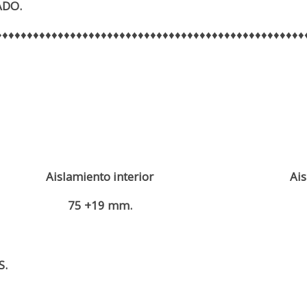
ADO.
♦♦♦♦♦♦♦♦♦♦♦♦♦♦♦♦♦♦♦♦♦♦♦♦♦♦♦♦♦♦♦♦♦♦♦♦♦♦♦♦♦♦♦♦♦♦♦♦♦♦
Aislamiento interior
Ais
75 +19 mm.
S.