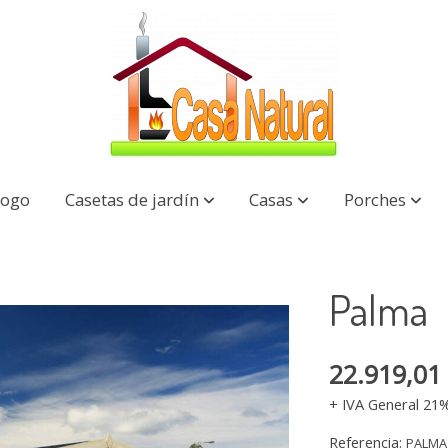
logo
Casetas de jardín
Casas
Porches
Palma
22.919,01
+ IVA General 21
Referencia:
PALMA