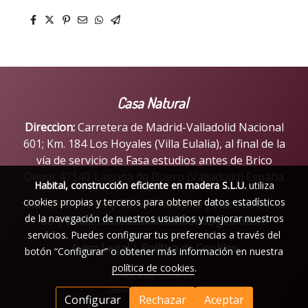
Casa Natural
Direccion:
Carretera de Madrid-Valladolid Nacional
601; Km. 184 Los Hoyales (Villa Eulalia), al final de la
vía de servicio de Fasa estudios antes de Brico
Depot 47140-Laguna de Duero (Valladolid) España
Habital, construcción eficiente en madera S.L.U.
utiliza
cookies propias y terceros para obtener datos estadísticos
Tlf:
983 54 15 88
|
Tlf:
677 40 23 68
|
Fax:
983 54 15
de la navegación de nuestros usuarios y mejorar nuestros
88 |
Email:
casanaturalvalladolid@gmail.com
servicios. Puedes configurar tus preferencias a través del
Aviso Legal
|
Política de Cookies
botón “Configurar” o obtener más información en nuestra
política de cookies
.
Política de cookies
Gestión de cookies
Configurar
Rechazar
Aceptar