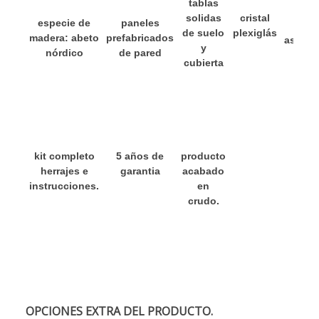
tablas
solidas
cristal
especie de
paneles
tela
de suelo
plexiglás
madera: abeto
prefabricados
asfálti
y
nórdico
de pared
cubierta
kit completo
5 años de
producto
herrajes e
garantia
acabado
instrucciones.
en
crudo.
OPCIONES EXTRA DEL PRODUCTO.