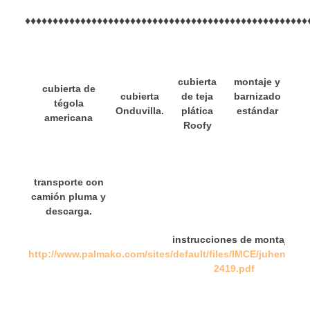
♦
♦
♦
♦
♦
♦
♦
♦
♦
♦
♦
♦
♦
♦
♦
♦
♦
♦
♦♦♦♦♦♦♦♦
♦♦♦♦♦
♦
♦♦♦♦♦♦♦♦♦♦♦♦♦♦♦♦♦♦♦
cubierta
montaje y
mon
cubierta de
cubierta
de teja
barnizado
lla
tégola
Onduvilla.
plática
estándar
ma
americana
Roofy
transporte con
camión pluma y
descarga.
instrucciones de montaje:
http://www.palmako.com/sites/default/files/IMCE/juhendi
2419.pdf