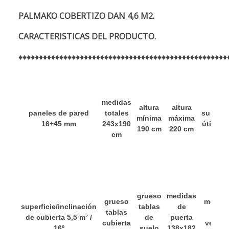
PALMAKO COBERTIZO DAN 4,6 M2.
CARACTERISTICAS DEL PRODUCTO.
♦
♦
♦
♦
♦
♦
♦
♦
♦
♦
♦
♦
♦
♦
♦
♦
♦
♦
♦♦♦♦♦♦♦♦
♦♦♦♦♦
♦
♦♦♦♦♦♦♦♦♦♦♦♦♦♦♦♦♦♦♦
medidas
altura
altura
paneles de pared
totales
superfi
mínima
máxima
16+45 mm
243x190
útil 4,6
190 cm
220 cm
cm
grueso
medidas
grueso
medid
superficie/inclinación
tablas
de
tablas
de
de cubierta 5,5 m² /
de
puerta
cubierta
ventan
16º
suelo
138x182