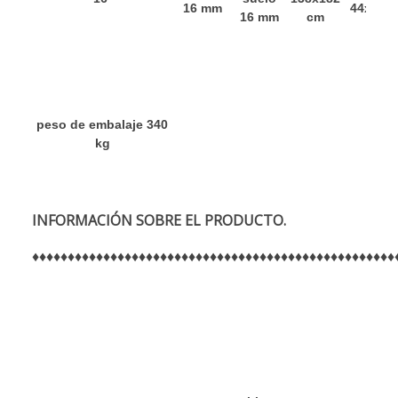
16 mm
44x44 c
16 mm
cm
peso de embalaje 340
kg
INFORMACIÓN SOBRE EL PRODUCTO.
♦
♦
♦
♦
♦
♦
♦
♦
♦
♦
♦
♦
♦
♦
♦
♦
♦
♦
♦♦♦♦♦♦♦♦
♦♦♦♦♦
♦
♦♦♦♦♦♦♦♦♦♦♦♦♦♦♦♦♦♦♦