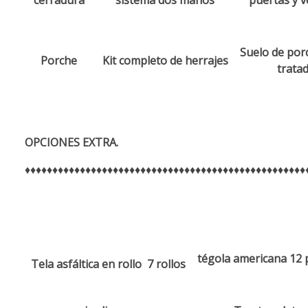
Suelo de por
Porche
Kit completo de herrajes
trata
OPCIONES EXTRA.
♦♦♦♦♦♦♦♦♦♦♦♦♦♦♦♦♦♦♦♦♦♦♦♦♦♦♦♦♦♦♦♦♦♦♦♦♦♦♦♦♦♦♦♦♦♦♦♦♦♦♦
tégola americana 12
p
Tela asfáltica en rollo 7 rollos