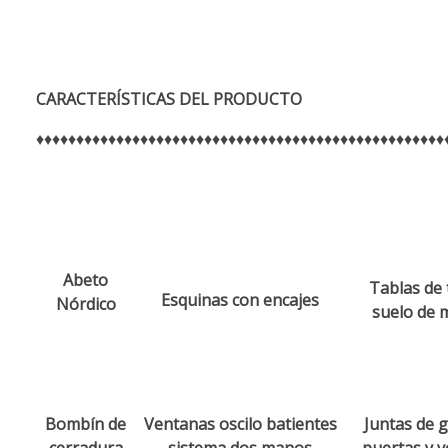
CARACTERÍSTICAS
DEL PRODUCTO
♦♦♦♦♦♦♦♦♦♦♦♦♦♦♦♦♦♦♦♦♦♦♦♦♦♦♦♦♦♦♦♦♦♦♦♦♦♦♦♦♦♦♦♦♦♦♦♦♦♦♦
Abeto
Tablas de 
Esquinas con encajes
Nórdico
suelo de 
Bombín de
Ventanas
oscilo batientes
Juntas de 
cerradura
sistema dos manos
puertas y 