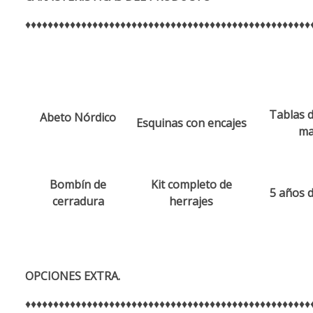
♦♦♦♦♦♦♦♦♦♦♦♦♦♦♦♦♦♦♦♦♦♦♦♦♦♦♦♦♦♦♦♦♦♦♦♦♦♦♦♦♦♦♦♦♦♦♦♦♦♦♦
Tablas d
Abeto Nórdico
Esquinas con encajes
ma
Bombín de
Kit completo de
5 años d
cerradura
herrajes
OPCIONES EXTRA.
♦♦♦♦♦♦♦♦♦♦♦♦♦♦♦♦♦♦♦♦♦♦♦♦♦♦♦♦♦♦♦♦♦♦♦♦♦♦♦♦♦♦♦♦♦♦♦♦♦♦♦