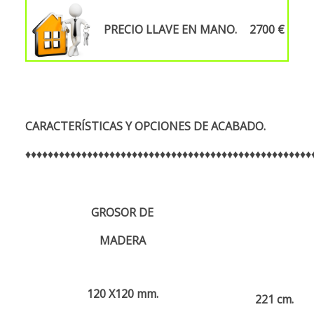
PRECIO LLAVE EN MANO.
2700 €
CARACTERÍSTICAS Y OPCIONES DE ACABADO.
♦♦♦♦♦♦♦♦♦♦♦♦♦♦♦♦♦♦♦♦♦♦♦♦♦♦♦♦♦♦♦♦♦♦♦♦♦♦♦♦♦♦♦♦♦♦♦♦♦♦♦
GROSOR DE
MADERA
120 X120 mm.
221 cm.