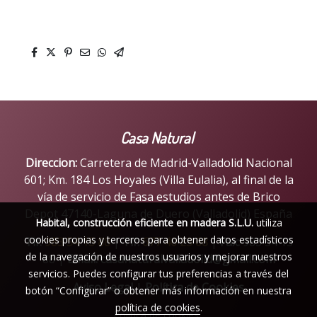
Casa Natural
Direccion:
Carretera de Madrid-Valladolid Nacional
601; Km. 184 Los Hoyales (Villa Eulalia), al final de la
vía de servicio de Fasa estudios antes de Brico
Depot 47140-Laguna de Duero (Valladolid) España
Habital, construcción eficiente en madera S.L.U.
utiliza
cookies propias y terceros para obtener datos estadísticos
Tlf:
983 54 15 88
|
Tlf:
677 40 23 68
|
Fax:
983 54 15
de la navegación de nuestros usuarios y mejorar nuestros
88 |
Email:
casanaturalvalladolid@gmail.com
servicios. Puedes configurar tus preferencias a través del
Aviso Legal
|
Política de Cookies
botón “Configurar” o obtener más información en nuestra
política de cookies
.
Política de cookies