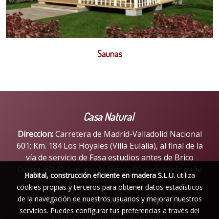
Saunas
Casa Natural
Direccion:
Carretera de Madrid-Valladolid Nacional
601; Km. 184 Los Hoyales (Villa Eulalia), al final de la
vía de servicio de Fasa estudios antes de Brico
Depot 47140-Laguna de Duero (Valladolid) España
Habital, construcción eficiente en madera S.L.U.
utiliza
cookies propias y terceros para obtener datos estadísticos
Tlf:
983 54 15 88
|
Tlf:
677 40 23 68
|
Fax:
983 54 15
de la navegación de nuestros usuarios y mejorar nuestros
88 |
Email:
casanaturalvalladolid@gmail.com
servicios. Puedes configurar tus preferencias a través del