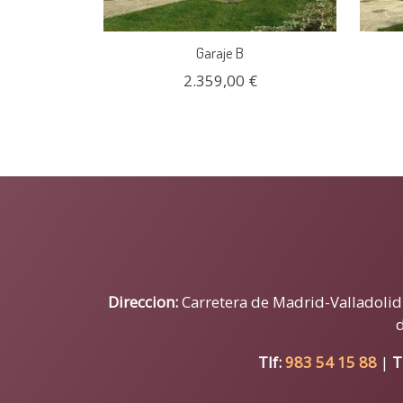
Garaje B
2.359,00 €
Direccion:
Carretera de Madrid-Valladolid N
Tlf:
983 54 15 88
|
T