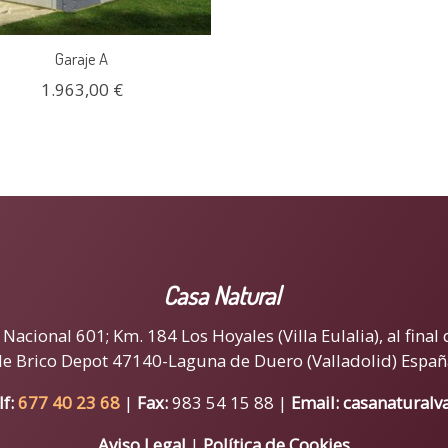
Garaje A
1.963,00 €
Casa Natural
acional 601; Km. 184 Los Hoyales (Villa Eulalia), al final 
de Brico Depot 47140-Laguna de Duero (Valladolid) Españ
lf:
677 40 23 68
|
Fax:
983 54 15 88 |
Email:
casanaturalv
Aviso Legal
|
Política de Cookies