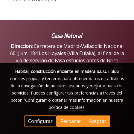
Casa Natural
Direccion:
Carretera de Madrid-Valladolid Nacional
601; Km. 184 Los Hoyales (Villa Eulalia), al final de la
vía de servicio de Fasa estudios antes de Brico
Depot 47140-Laguna de Duero (Valladolid) España
Habital, construcción eficiente en madera S.L.U.
utiliza
cookies propias y terceros para obtener datos estadísticos
Tlf:
983 54 15 88
|
Tlf:
677 40 23 68
|
Fax:
983 54 15
de la navegación de nuestros usuarios y mejorar nuestros
88 |
Email:
casanaturalvalladolid@gmail.com
servicios. Puedes configurar tus preferencias a través del
Aviso Legal
|
Política de Cookies
botón “Configurar” o obtener más información en nuestra
política de cookies
.
Política de cookies
Gestión de cookies
Configurar
Rechazar
Aceptar